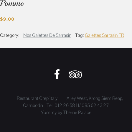
Pomme
$
9.00
Category:
Nos Galettes De Sarrasin
Tag:
Galettes Sarrasin FR
---- Restaurant Crep’Italy ---- Alley West, Krong Siem Reap,
Cambodia - Tel: 012 26 58 11/ 085 62 43 27
Yummy by
Theme Palace