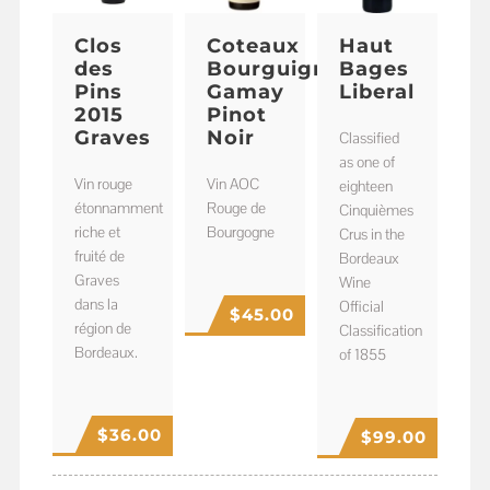
Clos
Coteaux
Haut
des
Bourguignons
Bages
Pins
Gamay
Liberal
2015
Pinot
Graves
Noir
Classified
as one of
Vin rouge
Vin AOC
eighteen
étonnamment
Rouge de
Cinquièmes
riche et
Bourgogne
Crus in the
fruité de
Bordeaux
Graves
Wine
dans la
Official
$
45.00
région de
Classification
Bordeaux.
of 1855
$
36.00
$
99.00