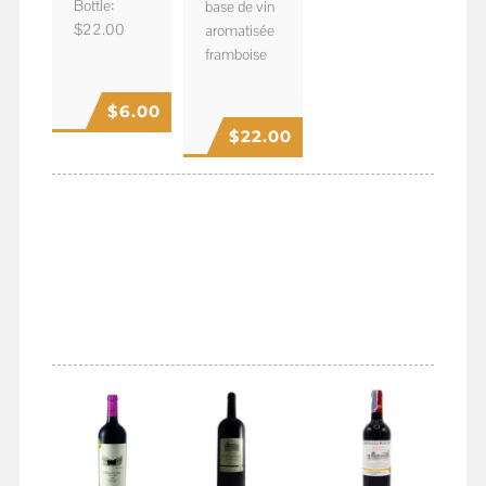
Bottle:
base de vin
$22.00
aromatisée
framboise
$
6.00
$
22.00
VINS
FRANCAIS
ROUGE