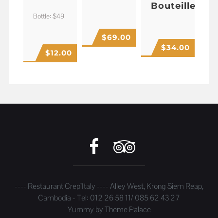
Bouteille
Bottle: $49
$
69.00
$
34.00
$
12.00
---- Restaurant Crep’Italy ---- Alley West, Krong Siem Reap,
Cambodia - Tel: 012 26 58 11/ 085 62 43 27
Yummy by
Theme Palace