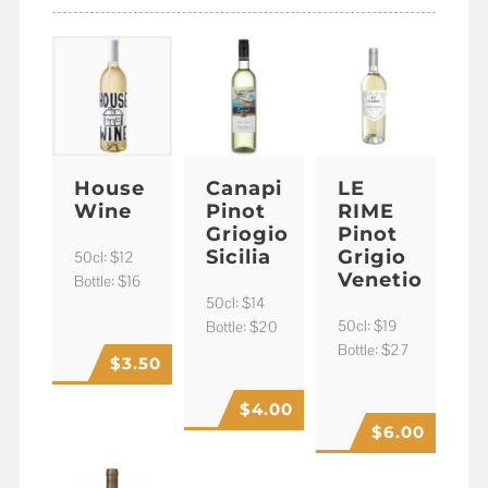
House
Canapi
LE
Wine
Pinot
RIME
Griogio
Pinot
Sicilia
Grigio
50cl: $12
Venetio
Bottle: $16
50cl: $14
50cl: $19
Bottle: $20
Bottle: $27
$
3.50
$
4.00
$
6.00