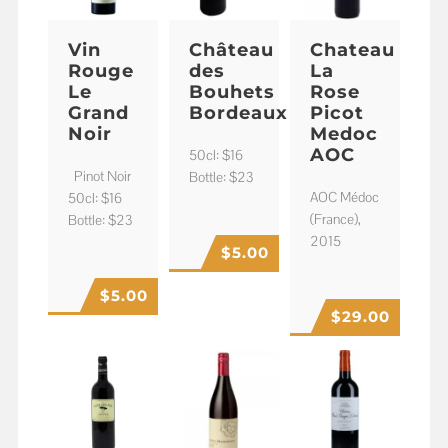
Vin
Château
Chateau
Rouge
des
La
Le
Bouhets
Rose
Grand
Bordeaux
Picot
Noir
Medoc
AOC
50cl: $16
Pinot Noir
Bottle: $23
AOC Médoc
50cl: $16
(France),
Bottle: $23
2015
$
5.00
$
5.00
$
29.00