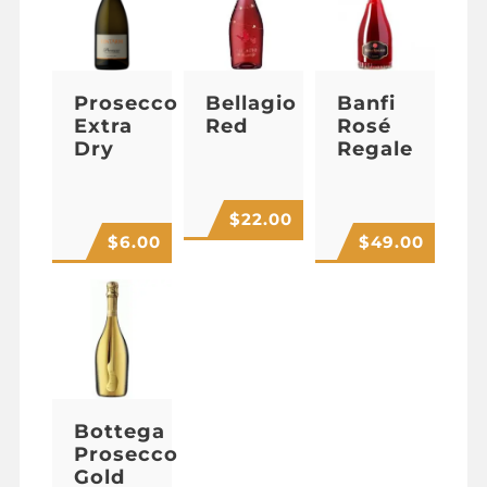
Prosecco
Bellagio
Banfi
Extra
Red
Rosé
Dry
Regale
$
22.00
$
6.00
$
49.00
Bottega
Prosecco
Gold