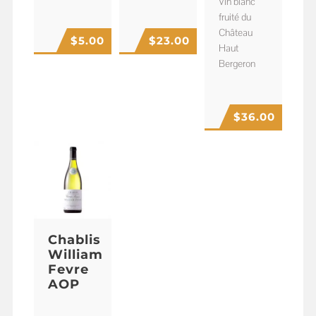
Vin blanc
fruité du
Château
$
5.00
$
23.00
Haut
Bergeron
$
36.00
Chablis
William
Fevre
AOP