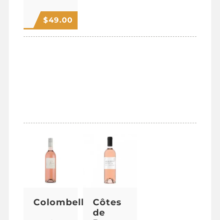
$
49.00
VINS
FRANCAIS
ROSE
Colombelle
Côtes
de