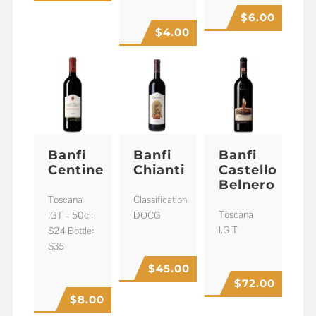
$
6.00
$
4.00
Banfi
Banfi
Banfi
Centine
Chianti
Castello
Belnero
Toscana
Classification
Toscana
IGT – 50cl:
DOCG
I.G.T
$24 Bottle:
$35
$
45.00
$
72.00
$
8.00