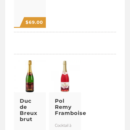
$
69.00
MOUSSEUX
Duc
Pol
de
Remy
Breux
Framboise
brut
Cocktail à