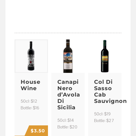
ITALIAN RED
WINES
House
Canapi
Col Di
Wine
Nero
Sasso
d’Avola
Cab
Di
Sauvignon
50cl: $12
Sicilia
Bottle: $16
50cl: $19
50cl: $14
Bottle: $27
Bottle: $20
$
3.50