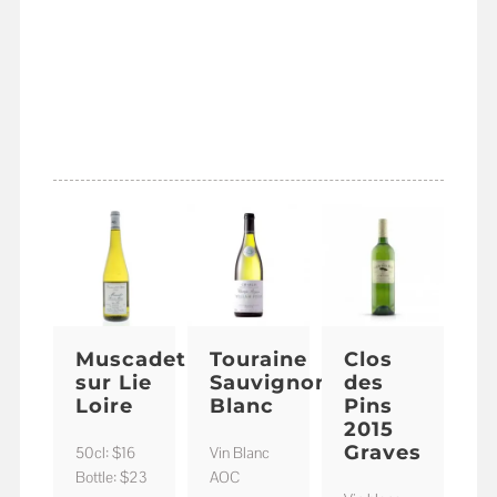
VINS
FRANCAIS
BLANC
Muscadet
Touraine
Clos
sur Lie
Sauvignon
des
Loire
Blanc
Pins
2015
Graves
50cl: $16
Vin Blanc
Bottle: $23
AOC