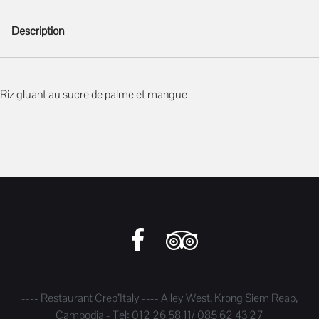
Description
Description
Riz gluant au sucre de palme et mangue
---- Restaurant Crep’Italy ---- Alley West, Krong Siem Reap,
Cambodia - Tel: 012 26 58 11/ 085 62 43 27