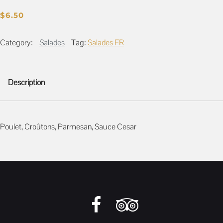
$
6.50
Category:
Salades
Tag:
Salades FR
Description
Description
Poulet, Croûtons, Parmesan, Sauce Cesar