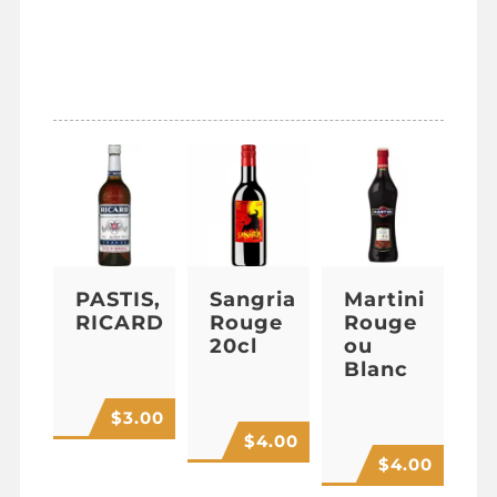
ALCOOL &
APÉRITIFS
PASTIS,
Sangria
Martini
RICARD
Rouge
Rouge
20cl
ou
Blanc
$
3.00
$
4.00
$
4.00