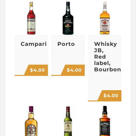
Campari
Porto
Whisky
JB,
Red
label,
Bourbon
$
4.00
$
4.00
$
4.00