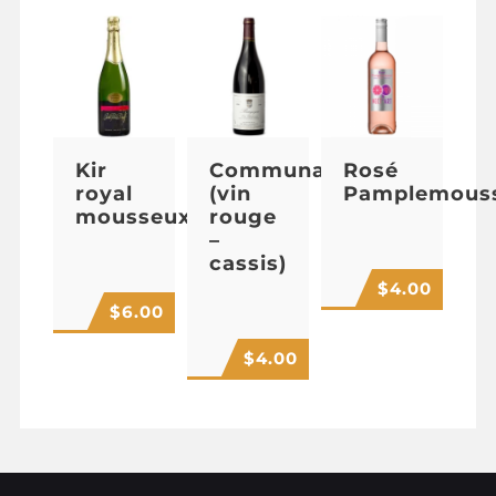
Kir
Communard
Rosé
royal
(vin
Pamplemous
mousseux
rouge
–
cassis)
$
4.00
$
6.00
$
4.00