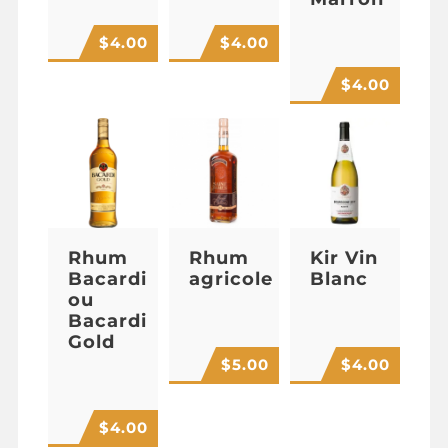
$
4.00
$
4.00
$
4.00
Rhum
Rhum
Kir Vin
Bacardi
agricole
Blanc
ou
Bacardi
Gold
$
5.00
$
4.00
$
4.00