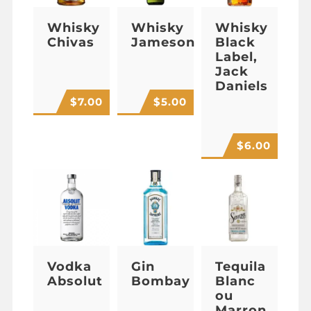
Whisky
Whisky
Whisky
Chivas
Jameson
Black
Label,
Jack
Daniels
$
7.00
$
5.00
$
6.00
Vodka
Gin
Tequila
Absolut
Bombay
Blanc
ou
Marron