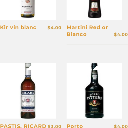
Kir vin blanc
Martini Red or
$
4.00
Bianco
$
4.00
PASTIS, RICARD
Porto
$
3.00
$
4.00