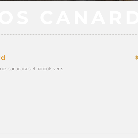
OS CANAR
rd
s sarladaises et haricots verts