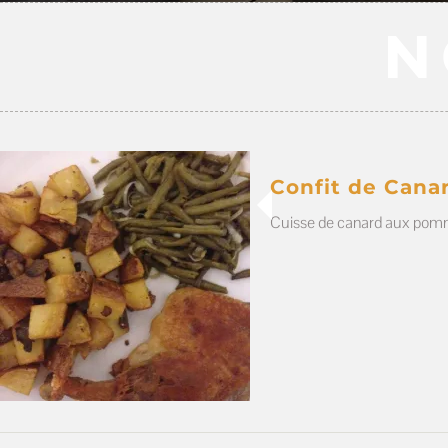
N
Confit de Cana
Cuisse de canard aux pomme