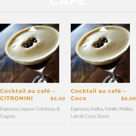
CAFÉ
Cocktail au café –
Cocktail au café –
CITRONINI
Coco
$
6.00
$
6.00
Espresso, Liqueur Cointreau &
Espresso, Vodka, Vanille, Malibu,
Cognac
Lait de Coco, Sucre