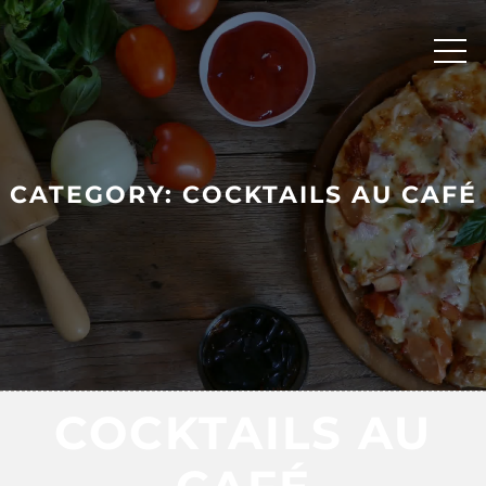
Skip
to
content
CATEGORY:
COCKTAILS AU CAFÉ
COCKTAILS AU