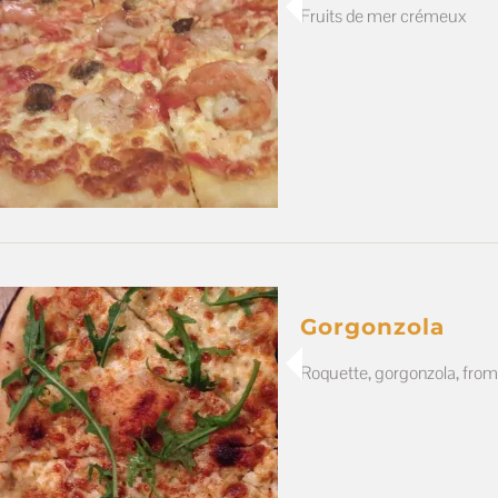
Fruits de mer crémeux
Gorgonzola
Roquette, gorgonzola, fro