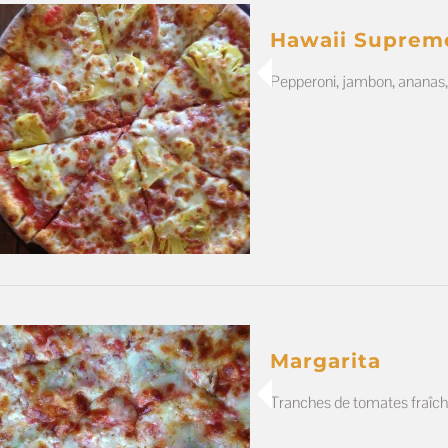
Hawaii Suprem
Pepperoni, jambon, ananas,
Margarita
Tranches de tomates fraîche